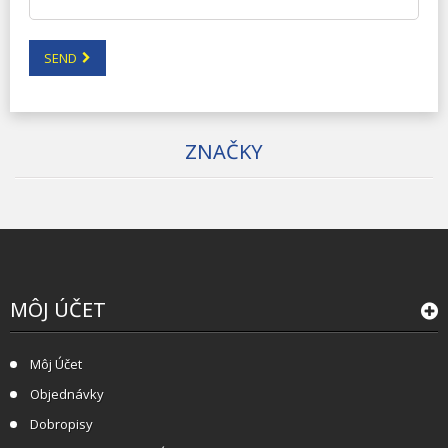
SEND
ZNAČKY
MÔJ ÚČET
Môj Účet
Objednávky
Dobropisy