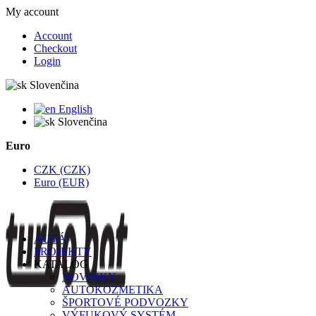
My account
Account
Checkout
Login
Slovenčina
English
Slovenčina
Euro
CZK (CZK)
Euro (EUR)
AUTÁ
PROJEKTY
KATALÓG
NOVINKY
AUTOKOZMETIKA
ŠPORTOVÉ PODVOZKY
VÝFUKOVÝ SYSTÉM