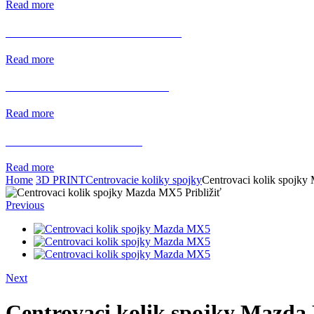
Read more
HRUBŠIE STABILIZÁTORY
Read more
TURBA 3 ROKY ZÁRUKA
Read more
SPAL VENTILATORY
Read more
Home
3D PRINT
Centrovacie koliky spojky
Centrovaci kolik spojk
Približiť
Previous
Next
Centrovaci kolik spojky Mazd