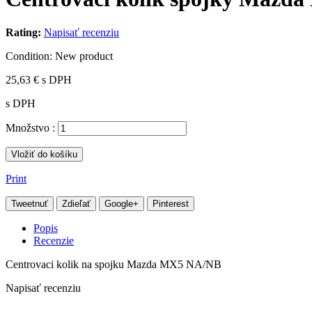
Rating:
Napisať recenziu
Condition:
New product
25,63 €
s DPH
s DPH
Množstvo :
Vložiť do košíku
Print
Tweetnuť
Zdieľať
Google+
Pinterest
Popis
Recenzie
Centrovaci kolik na spojku Mazda MX5
NA/NB
Napisať recenziu