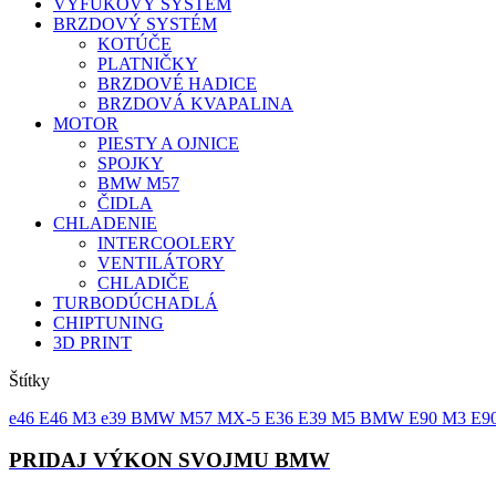
VÝFUKOVÝ SYSTÉM
BRZDOVÝ SYSTÉM
KOTÚČE
PLATNIČKY
BRZDOVÉ HADICE
BRZDOVÁ KVAPALINA
MOTOR
PIESTY A OJNICE
SPOJKY
BMW M57
ČIDLA
CHLADENIE
INTERCOOLERY
VENTILÁTORY
CHLADIČE
TURBODÚCHADLÁ
CHIPTUNING
3D PRINT
Štítky
e46
E46 M3
e39
BMW M57
MX-5
E36
E39 M5
BMW
E90 M3
E9
PRIDAJ VÝKON SVOJMU BMW