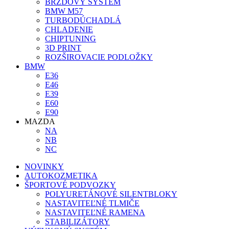
BRZDOVÝ SYSTÉM
BMW M57
TURBODÚCHADLÁ
CHLADENIE
CHIPTUNING
3D PRINT
ROZŠIROVACIE PODLOŽKY
BMW
E36
E46
E39
E60
E90
MAZDA
NA
NB
NC
NOVINKY
AUTOKOZMETIKA
ŠPORTOVÉ PODVOZKY
POLYURETÁNOVÉ SILENTBLOKY
NASTAVITEĽNÉ TLMIČE
NASTAVITEĽNÉ RAMENA
STABILIZÁTORY