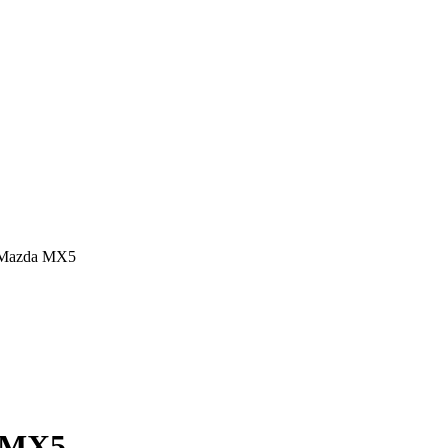
y Mazda MX5
a MX5