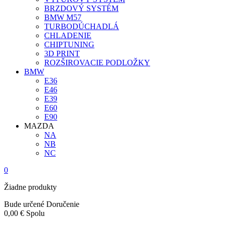
BRZDOVÝ SYSTÉM
BMW M57
TURBODÚCHADLÁ
CHLADENIE
CHIPTUNING
3D PRINT
ROZŠIROVACIE PODLOŽKY
BMW
E36
E46
E39
E60
E90
MAZDA
NA
NB
NC
0
Žiadne produkty
Bude určené
Doručenie
0,00 €
Spolu